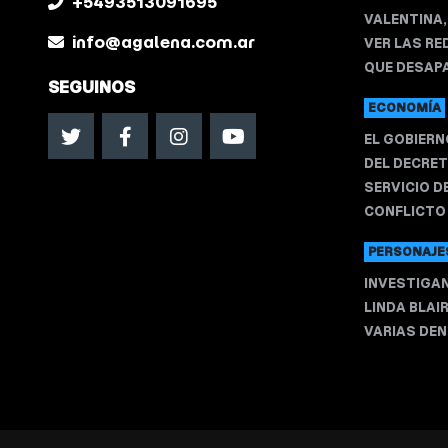
+5493513091695
VALENTINA,
info@agalena.com.ar
VER LAS RE
QUE DESAPA
SEGUINOS
ECONOMÍA
EL GOBIERN
DEL DECRET
SERVICIO D
CONFLICTO 
PERSONAJE
INVESTIGAN
LINDA BLAI
VARIAS DENU